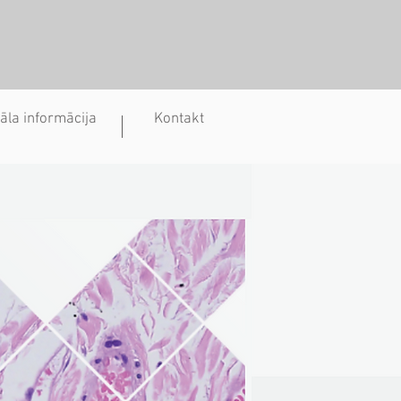
āla informācija
Kontakt
Sazināties