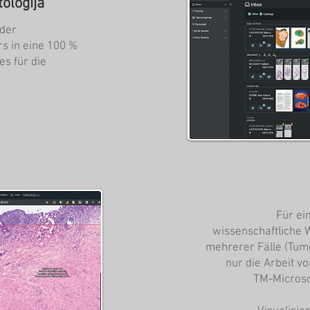
toloģija"
 der
s in eine 100 %
s für die
Für ei
wissenschaftliche 
mehrerer Fälle (Tum
nur die Arbeit vo
TM-Microsc