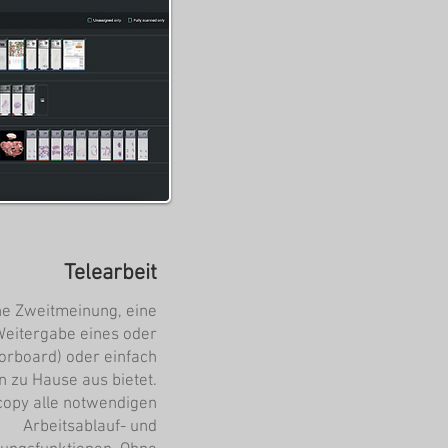
Telearbeit
ne Zweitmeinung, eine
Weitergabe eines oder
orboard) oder einfach
n zu Hause aus bietet.
opy alle notwendigen
Arbeitsablauf- und