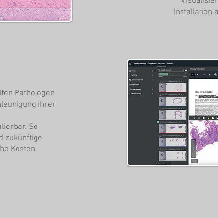
Visualisie
Installation
elfen Pathologen
hleunigung ihrer
lierbar. So
d zukünftige
che Kosten